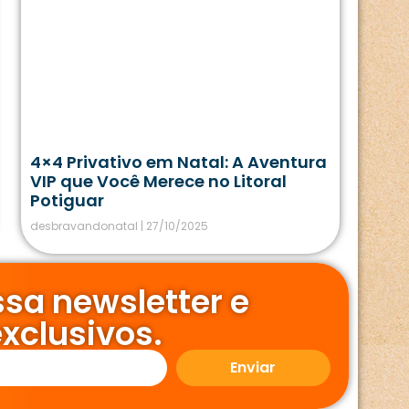
4×4 Privativo em Natal: A Aventura
VIP que Você Merece no Litoral
Potiguar
desbravandonatal
27/10/2025
sa newsletter e
xclusivos.
Enviar