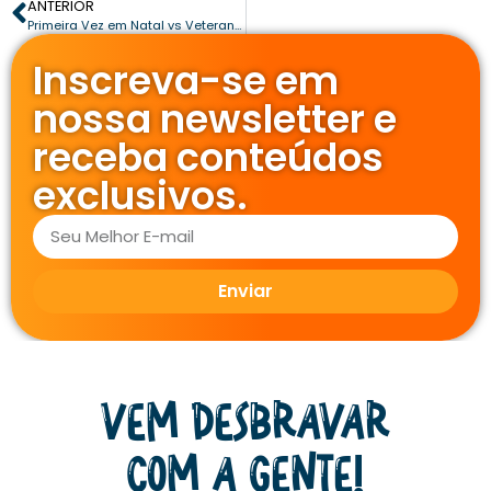
ANTERIOR
Primeira Vez em Natal vs Veteranos: Os Passeios Obrigatórios e os que Queremos Repetir Sempre
Inscreva-se em
nossa newsletter e
receba conteúdos
exclusivos.
Enviar
Vem desbravar
com a gente!