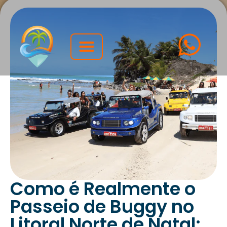
Quem Somos
Eventos Corporativos
Como é Realmente o
Passeio de Buggy no
Litoral Norte de Natal: