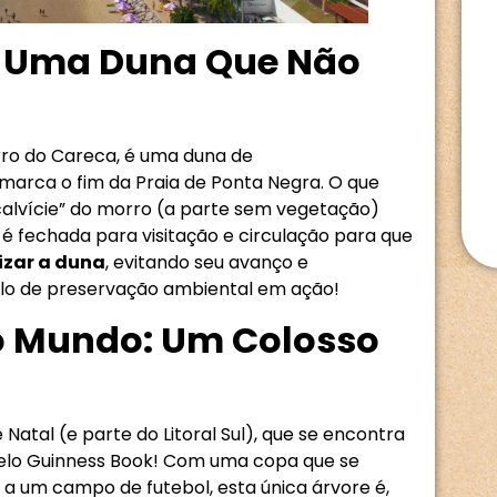
a: Uma Duna Que Não
rro do Careca, é uma duna de
marca o fim da Praia de Ponta Negra. O que
calvície” do morro (a parte sem vegetação)
é fechada para visitação e circulação para que
izar a duna
, evitando seu avanço e
plo de preservação ambiental em ação!
do Mundo: Um Colosso
Natal (e parte do Litoral Sul), que se encontra
pelo Guinness Book! Com uma copa que se
 a um campo de futebol, esta única árvore é,