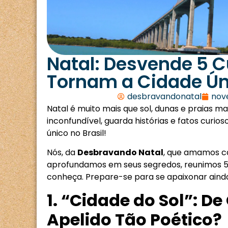
Natal: Desvende 5 C
Tornam a Cidade Ún
desbravandonatal
nov
Natal é muito mais que sol, dunas e praias m
inconfundível, guarda histórias e fatos curi
único no Brasil!
Nós, da
Desbravando Natal
, que amamos c
aprofundamos em seus segredos, reunimos 5 
conheça. Prepare-se para se apaixonar ainda
1. “Cidade do Sol”: D
Apelido Tão Poético?