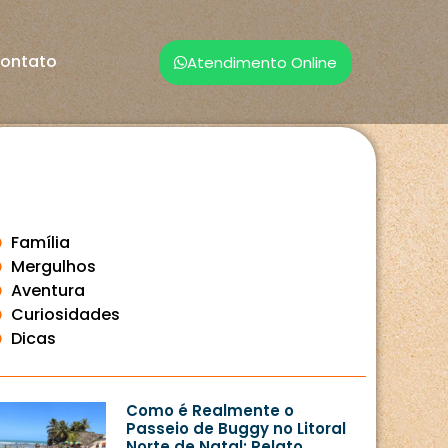
ontato
Atendimento Online
Família
Mergulhos
Aventura
Curiosidades
Dicas
Como é Realmente o
Passeio de Buggy no Litoral
Norte de Natal: Relato