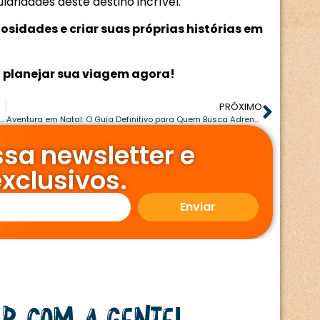
aridades deste destino incrível.
osidades e criar suas próprias histórias em
a planejar sua viagem agora!
PRÓXIMO
9 Dicas Essenciais para Aproveitar Natal ao Máximo (e sem Perrengues!)
Aventura em Natal: O Guia Definitivo para Quem Busca Adrenalina no Início do Verão!
sa newsletter e
xclusivos.
Enviar