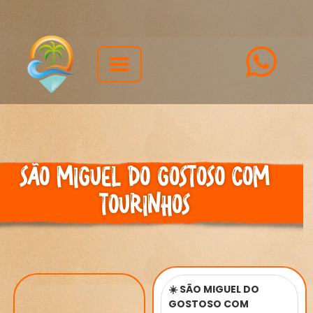
Quem Somos
Eventos Corporativos
São Miguel do Gostoso com
Tourinhos
☀️ SÃO MIGUEL DO
GOSTOSO COM