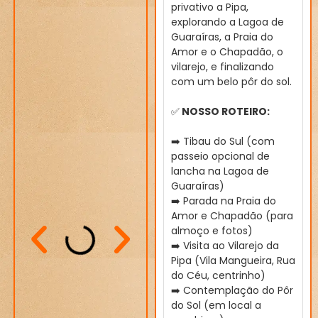
privativo a Pipa,
explorando a Lagoa de
Guaraíras, a Praia do
Amor e o Chapadão, o
vilarejo, e finalizando
com um belo pôr do sol.
✅
NOSSO ROTEIRO:
➡️ Tibau do Sul (com
passeio opcional de
lancha na Lagoa de
Guaraíras)
➡️ Parada na Praia do
Amor e Chapadão (para
almoço e fotos)
➡️ Visita ao Vilarejo da
Pipa (Vila Mangueira, Rua
do Céu, centrinho)
➡️ Contemplação do Pôr
do Sol (em local a